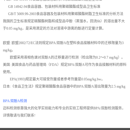
GB 14942-94食品容器、包装材料用聚碳酸酯成型品卫生标准
GB/T 5009.99-2003食品容器及包装材料用聚碳酸酯树脂卫生标准的分析方法
我国的卫生标准规定碳酸酯树脂和成型品中酚（蒸馏水，回流6h）的溶出量不大
于0.05 mg/kg，是采用滴定的方法对溶液中游离的酚进行定量计算。
欧盟: 欧盟2002/72/EC法则规定BPA/双酚A在塑料食品接触材料中的迁移限量为3
mg/kg。
欧盟采用液相色谱对双酚A的迁移量进行检测（检出限为0.2～0.7 mg/kg）。
美国: 美国食品与药品管理局（FDA）规定BPA/双酚A可作为食品接触材料的原料
使用。
EPA(1993)规定最大可接受剂量或者参考剂量是0.05mg/kg.bw。
日本:《食品卫生法》规定聚碳酸酯食品容器中的BPA/双酚A溶出限量为2.5 mg/kg
BPA/双酚A检测
迈科检测依靠强大的化学实验能力和专业的实验工程师提供BPA/双酚检测服务，
详情敬请与我们联系!