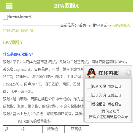
BPA双酚A
当前位置：
首页
化学测试
BPA双酚A
2016-07-01 10:06:28
BPA双酚A
什么是BPA/双酚A？
双酚A学名2,2-双(4-羟基苯基)丙烷，又称为二酚基丙烷，简称双酚基丙烷(BPA)，
英文名bisphenol A。白色晶体，可燃，微带苯酚气味。沸点250～
252℃(1.773kPa)。纯品熔点155～156℃，工业品熔点150-152℃。相对密度
1.195(25℃)，闪点79.4℃。溶于乙醇、丙酮、乙醚、苯及稀碱液等，微溶于四氯化
电器认证
碳，几乎不溶于水。
无线认证
双酚A是由苯酚、丙酮在酸性介质中合成的，作为主要原料常用于环氧树脂、聚
质检报告
碳酸酯、聚砜、聚芳酯、酚醛树脂、不饱和聚酯树脂、阻燃剂等产品。
双酚A基本上分为2个品级：聚碳级和环氧级，其质量指标如表1所示。
扫码关注迈科微信公众号
表1 双酚A的质量指标
指 标
聚碳级
环氧级