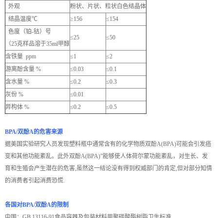
外观
粉状、片状、粒状白色结晶体
结晶温度℃
≥156
≤154
色度（铂-钴）号
≤25
≤50
（25克样品溶于35ml甲醇
含铁量 ppm
≤1
≤2
游离酚含量 %
≤0.03
≤0.1
含水量 %
≤0.2
≤0.3
灰份 %
≤0.01
异构体 %
≤0.2
≤0.5
BPA/双酚A的危害来源
据美国实验研究人员发现塑料瓶中通常含有的化学物质双酚A(BPA)可能会引发癌
变和其他功能紊乱。此外双酚A(BPA)”能够使人体荷尔蒙功能紊乱，对生长、发
育和生殖会产生潜在的危害,虽然这一结论没有得到权威部门的肯定,但对部分知情
的消费者引起消费恐慌.
各国对BPA/双酚A的限制
中国：GB 13116-91食品容器及包装材料用聚碳酸酯树脂卫生标准